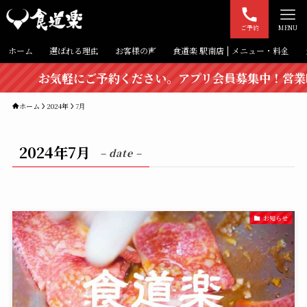
ご予約
MENU
ホーム
選ばれる理由
お客様の声
食道楽 駅南店 | メニュー・料金
お気軽にご予約ください。アプリ会員募集中！営業時間：ランチ 1
ホーム
2024年
7月
2024年7月
– date –
お知らせ